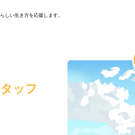
らしい生き方を応援します。
スタッフ