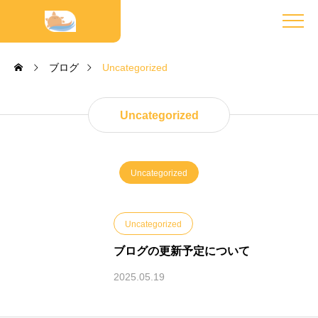
ブログ
Uncategorized
Uncategorized
Uncategorized
Uncategorized
ブログの更新予定について
2025.05.19