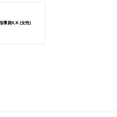
導員K.K (女性)
らせ